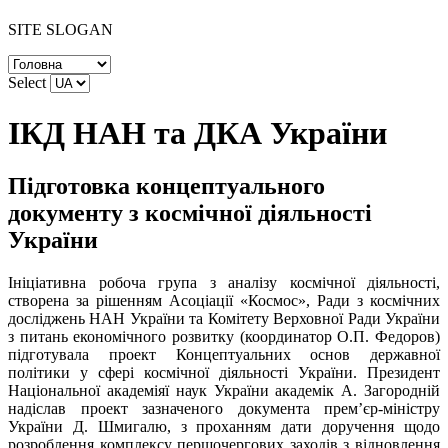
SITE SLOGAN
Select
ІКД НАН та ДКА України
Підготовка концептуального
документу з космічної діяльності
України
Ініціативна робоча група з аналізу космічної діяльності,
створена за рішенням Асоціації «Космос», Ради з космічних
досліджень НАН України та Комітету Верховної Ради України
з питань економічного розвитку (координатор О.П. Федоров)
підготувала проект Концептуальних основ державної
політики у сфері космічної діяльності України. Президент
Національної академіяї наук України академік А. Загородній
надіслав проект зазначеного документа прем’єр-міністру
України Д. Шмигалю, з проханням дати доручення щодо
розроблення комплексу першочергових заходів з відновлення