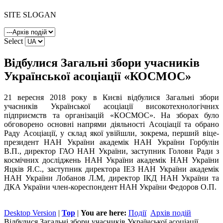
SITE SLOGAN
Select
Відбулися Загальні збори учасників
Української асоціації «КОСМОС»
21 вересня 2018 року в Києві відбулися Загальні збори
учасників Української асоціації високотехнологічних
підприємств та організацій «КОСМОС». На зборах було
обговорено основні напрями діяльності Асоціації та обрано
Раду Acoцiaцiї, у склад якої увійшли, зокрема, перший віце-
президент НАН України академік НАН України Горбулін
В.П., директор ГАО НАН України, заступник Голови Ради з
космічних досліджень НАН України академік НАН України
Яцків Я.С., заступник директора ІЕЗ НАН України академік
НАН України Лобанов Л.М, директор ІКД НАН України та
ДКА України член-кореспондент НАН України Федоров О.П.
Desktop Version
|
Top
|
You are here:
Події
Архів подій
Відбулися Загальні збори учасників Української асоціації