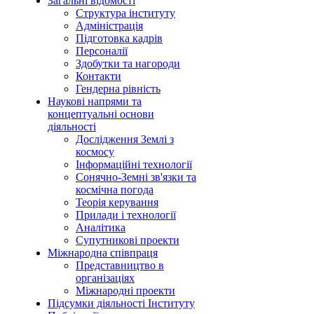
Загальні відомості
Структура інституту
Адміністрація
Підготовка кадрів
Персоналії
Здобутки та нагороди
Контакти
Гендерна рівність
Наукові напрями та
концептуальні основи
діяльності
Дослідження Землі з
космосу
Інформаційні технології
Сонячно-Земні зв'язки та
космічна погода
Теорія керування
Прилади і технології
Аналітика
Супутникові проекти
Міжнародна співпраця
Представництво в
організаціях
Міжнародні проекти
Підсумки діяльності Інституту