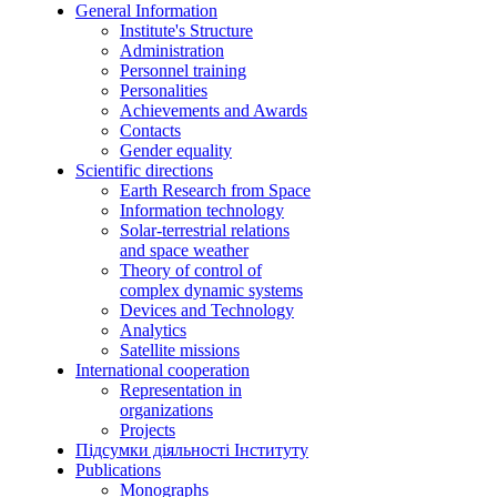
General Information
Institute's Structure
Аdministration
Personnel training
Personalities
Achievements and Awards
Contacts
Gender equality
Scientific directions
Earth Research from Space
Information technology
Solar-terrestrial relations
and space weather
Theory of control of
complex dynamic systems
Devices and Technology
Analytics
Satellite missions
International cooperation
Representation in
organizations
Projects
Підсумки діяльності Інституту
Publications
Monographs