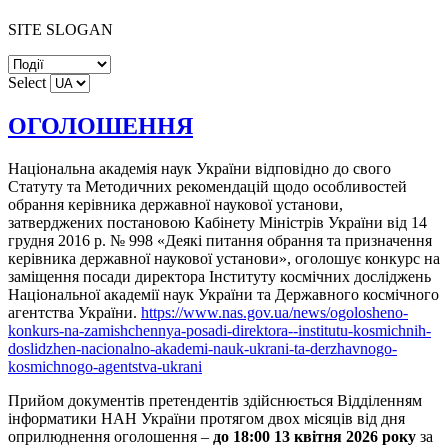
SITE SLOGAN
Select
ОГОЛОШЕННЯ
Національна академія наук України відповідно до свого
Статуту та Методичних рекомендацій щодо особливостей
обрання керівника державної наукової установи,
затверджених постановою Кабінету Міністрів України від 14
грудня 2016 р. № 998 «Деякі питання обрання та призначення
керівника державної наукової установи», оголошує конкурс на
заміщення посади директора Інституту космічних досліджень
Національної академії наук України та Державного космічного
агентства України.
https://www.nas.gov.ua/news/ogolosheno-
konkurs-na-zamishchennya-posadi-direktora--institutu-kosmichnih-
doslidzhen-nacionalno-akademi-nauk-ukrani-ta-derzhavnogo-
kosmichnogo-agentstva-ukrani
Прийом документів претендентів здійснюється Відділенням
інформатики НАН України протягом двох місяців від дня
оприлюднення оголошення –
до 18:00 13 квітня 2026 року
за