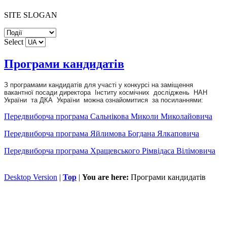
SITE SLOGAN
Select
Програми кандидатів
З програмами кандидатів для участі у конкурсі на заміщення
вакантної посади директора Інститу космічних досліджень НАН
України та ДКА України можна ознайомитися за посиланнями:
Передвиборча програма Сальнікова Миколи Миколайовича
Передвиборча програма Яйлимова Богдана Ялкаповича
Передвиборча програма Хращевського Рімвідаса Вілімовича
Desktop Version
|
Top
|
You are here:
Програми кандидатів