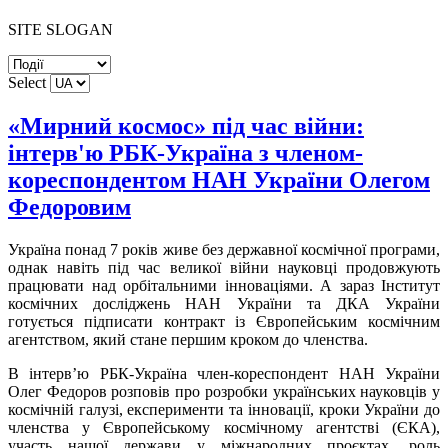
SITE SLOGAN
Select
«Мирний космос» під час війни:
інтерв'ю РБК-Україна з членом-
кореспондентом НАН України Олегом
Федоровим
Україна понад 7 років живе без державної космічної програми,
однак навіть під час великої війни науковці продовжують
працювати над орбітальними інноваціями. А зараз Інститут
космічних досліджень НАН України та ДКА України
готується підписати контракт із Європейським космічним
агентством, який стане першим кроком до членства.
В інтерв’ю РБК-Україна член-кореспондент НАН України
Олег Федоров розповів про розробки українських науковців у
космічній галузі, експерименти та інновації, кроки України до
членства у Європейському космічному агентстві (ЄКА),
участь нашої держави у міжнародних проєктах, роль