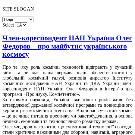
SITE SLOGAN
Select
Член-кореспондент НАН України Олег
Федоров – про майбутнє українського
космосу
Про те, яку роль космічні технології відіграють у сучасній
війні та чи має наша держава шанс зберегти позиції у
глобальній космічній галузі, розповів директор Інституту
космічних досліджень НАН України та ДКА України член-
кореспондент НАН України Олег Федоров в інтерв’ю для
програми «Про науку. Компетентно».
За словами науковця, Україна вже кілька років живе без
затвердженої державної космічної програми та повноцінного
керівництва космічного агентства. Водночас сучасний космос
– це не лише питання престижу чи ракетобудування, а основа
безпеки, економіки та технологічного розвитку держав.
Олег Федоров наголосив, що супутникові технології сьогодні
стали критично важливими для оборони, навігації, аграрного