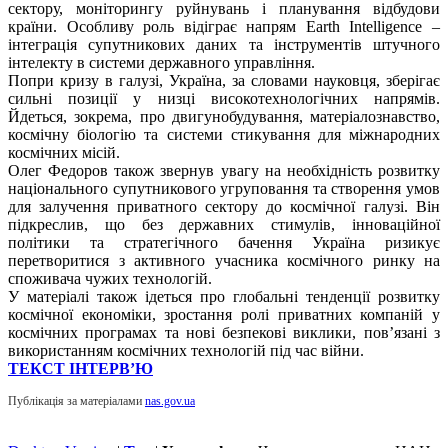
сектору, моніторингу руйнувань і планування відбудови
країни. Особливу роль відіграє напрям Earth Intelligence –
інтеграція супутникових даних та інструментів штучного
інтелекту в системи державного управління.
Попри кризу в галузі, Україна, за словами науковця, зберігає
сильні позиції у низці високотехнологічних напрямів.
Йдеться, зокрема, про двигунобудування, матеріалознавство,
космічну біологію та системи стикування для міжнародних
космічних місій.
Олег Федоров також звернув увагу на необхідність розвитку
національного супутникового угруповання та створення умов
для залучення приватного сектору до космічної галузі. Він
підкреслив, що без державних стимулів, інноваційної
політики та стратегічного бачення Україна ризикує
перетворитися з активного учасника космічного ринку на
споживача чужих технологій.
У матеріалі також ідеться про глобальні тенденції розвитку
космічної економіки, зростання ролі приватних компаній у
космічних програмах та нові безпекові виклики, пов’язані з
використанням космічних технологій під час війни.
ТЕКСТ ІНТЕРВ’Ю
Публікація за матеріалами
nas.gov.ua