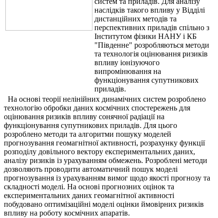
систем та приладів. Для аналізу
наслідків такого впливу у Відділі
дистанційних методів та
перспективних приладів спільно з
Інститутом фізики НАНУ і КБ
"Південне" розробляються методи
та технологія оцінювання ризиків
впливу іонізуючого
випромінювання на
функціонування супутникових
приладів.
На основі теорії нелінійних динамічних систем розроблено
технологію обробки даних космічних спостережень для
оцінювання ризиків впливу сонячної радіації на
функціонування супутникових приладів. Для цього
розроблено методи та алгоритми пошуку моделей
прогнозування геомагнітної активності, розрахунку функції
розподілу довільного вектору експериментальних даних,
аналізу ризиків із урахуванням обмежень. Розроблені методи
дозволяють проводити автоматичний пошук моделі
прогнозування із урахуванням вимог щодо якості прогнозу та
складності моделі. На основі прогнозних оцінок та
експериментальних даних геомагнітної активності
побудовано оптимізаційні моделі оцінки ймовірних ризиків
впливу на роботу космічних апаратів.