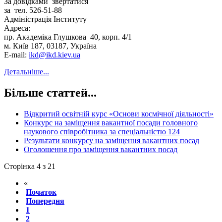
За довідками звертатися
за тел. 526-51-88
Адміністрація Інституту
Адреса:
пр. Академіка Глушкова 40, корп. 4/1
м. Київ 187, 03187, Україна
E-mail:
ikd@ikd.kiev.ua
Детальніше...
Більше статтей...
Відкритий освітній курс «Основи космічної діяльності»
Конкурс на заміщення вакантної посади головного
наукового співробітника за спеціальністю 124
Результати конкурсу на заміщення вакантних посад
Оголошення про заміщення вакантних посад
Сторінка 4 з 21
«
Початок
Попередня
1
2