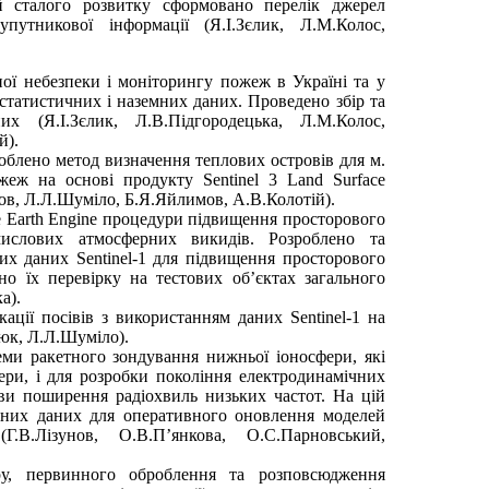
ей сталого розвитку сформовано перелік джерел
утникової інформації (Я.І.Зєлик, Л.М.Колос,
ої небезпеки і моніторингу пожеж в Україні та у
 статистичних і наземних даних. Проведено збір та
х (Я.І.Зєлик, Л.В.Підгородецька, Л.М.Колос,
й).
лено метод визначення теплових островів для м.
еж на основі продукту Sentinel 3 Land Surface
стов, Л.Л.Шуміло, Б.Я.Яйлимов, А.В.Колотій).
e Earth Engine процедури підвищення просторового
ислових атмосферних викидів. Розроблено та
их даних Sentinel-1 для підвищення просторового
но їх перевірку на тестових об’єктах загального
а).
ації посівів з використанням даних Sentinel-1 на
юк, Л.Л.Шуміло).
еми ракетного зондування нижньої іоносфери, які
ери, і для розробки покоління електродинамічних
ви поширення радіохвиль низьких частот. На цій
етних даних для оперативного оновлення моделей
Г.В.Лізунов, О.В.П’янкова, О.С.Парновський,
ру, первинного оброблення та розповсюдження