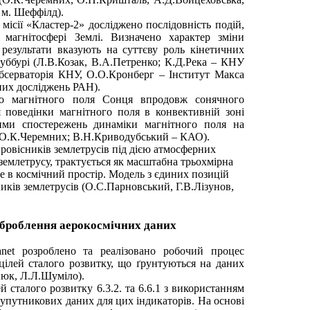
 м. Шеффілд).
місії «Кластер-2» досліджено послідовність подій,
магнітосфері Землі. Визначено характер зміни
 результати вказують на суттєву роль кінетичних
 суббурі (Л.В.Козак, В.А.Петренко; К.Д.Река – КНУ
бсерваторія КНУ, О.О.Кронберг – Інститут Макса
них досліджень РАН).
го магнітного поля Сонця впродовж сонячного
 поведінки магнітного поля в конвективній зоні
ими спостережень динаміки магнітного поля на
 О.К.Черемних; В.Н.Криводубський – КАО).
ровісників землетрусів під дією атмосферних
землетрусу, трактується як масштабна трьохмірна
де в космічний простір. Модель з єдиних позицій
иків землетрусів (О.С.Парновський, Г.В.Лізунов,
 оброблення аерокосмічних даних
net розроблено та реалізовано робочий процес
цілей сталого розвитку, що ґрунтуються на даних
нюк, Л.Л.Шуміло).
й сталого розвитку 6.3.2. та 6.6.1 з використанням
супутникових даних для цих індикаторів. На основі