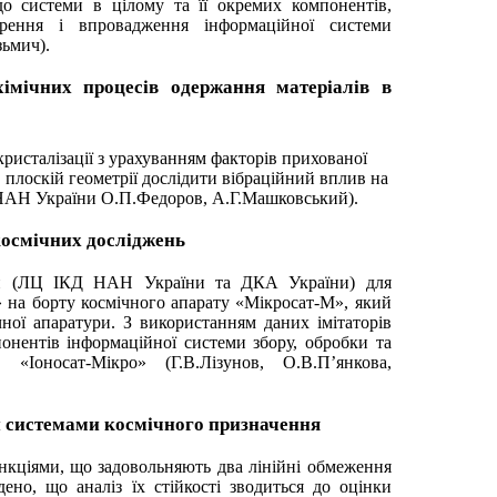
о системи в цілому та її окремих компонентів,
рення і впровадження інформаційної системи
зьмич).
хімічних процесів одержання матеріалів в
ристалізації з урахуванням факторів прихованої
 плоскій геометрії дослідити вібраційний вплив на
р. НАН України О.П.Федоров, А.Г.Машковський).
космічних досліджень
ури (ЛЦ ІКД НАН України та ДКА України) для
 на борту космічного апарату «Мікросат-М», який
ної апаратури. З використанням даних імітаторів
нентів інформаційної системи збору, обробки та
«Іоносат-Мікро» (Г.В.Лізунов, О.В.П’янкова,
и системами космічного призначення
нкціями, що задовольняють два лінійні обмеження
едено, що аналіз їх стійкості зводиться до оцінки