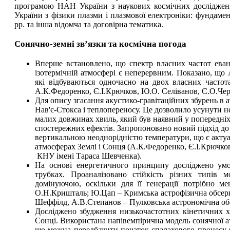
програмою НАН України з наукових космічних досліджен
України з фізики плазми і плазмової електроніки: фундамен
рр. та інша відомча та договірна тематика.
Сонячно-земні зв’язки та космічна погода
Вперше встановлено, що спектр власних частот еван
ізотермічній атмосфері є неперервним. Показано, що
які відбуваються одночасно на двох власних частот
А.К.Федоренко, Є.І.Крючков, Ю.О. Селіванов, C.О.Че
Для опису згасання акустико-гравітаційних збурень в 
Нав'є-Стокса і теплопереносу. Це дозволило усунути н
малих довжинах хвиль, який був наявний у попередніх
спостережних ефектів. Запропоновано новий підхід до
вертикальною неоднорідністю температури, що є актуа
атмосферах Землі і Сонця (А.К.Федоренко, Є.І.Крючко
КНУ імені Тараса Шевченка).
На основі енергетичного принципу досліджено у
трубках. Проаналізовано стійкість різних типів
домінуючою, оскільки для її генерації потрібно м
О.Н.Кришталь; Ю.Цап – Кримська астрофізична обсерв
Шеффілд, А.В.Степанов – Пулковська астрономічна об
Досліджено збудження низькочастотних кінетичних х
Сонці. Використана напівемпірична модель сонячної а
що можна передбачити початок спалахового процесу 