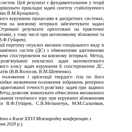
 систем. Цей результат є фундаментальним у теорії
ирішувати прикладні задачі синтезу стабілізуючого
їни В.М.Кунцевич).
ного керування процесами в дискретних системах,
ем на ковзному інтервалі забезпечувати задані
Отримані результати орієнтовані на практичне
атами, у тому числі при автономному зближенні та
В.Ф.Губарев).
ції перетину опуклих множин спеціального виду в
инамічних систем (ДС) з обмеженими адитивними
аючи спостереження на ковзному інтервалі. Метод,
зв'язуванні невласних задач математичного
кого класу задач керування й спостереження ДС,
ратів (В.В.Волосов, В.М.Шевченко).
я положення і орієнтації твердого тіла по його
хибки визначення положення зображень реперних
арантованої точності розв’язку задачі при заданих
 Метод дозволяє виконувати обчислення множинних
сування технічного зору при керуванні зближенням
ни В.Ф.Губарев, С.В.Мельничук, М.М.Сальніков,
дено в Києві XXVI Міжнародну конференцію з
я 2020 р.).