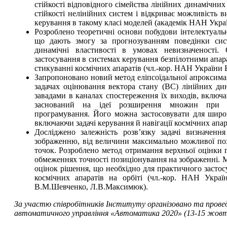
стійкості відповідного сімейства лінійних динамічних
стійкості нелінійних систем і відкриває можливість в
керування в такому класі моделей (академік НАН Укра
Розроблено теоретичні основи побудови інтелектуаль
що дають змогу за прогнозуванням поведінки сист
динамічні властивості в умовах невизначеності. 
застосування в системах керування безпілотними апар
стикуванні космічних апаратів (чл.-кор. НАН України 
Запропоновано новий метод еліпсоїдальної апроксима
задачах оцінювання вектора стану (ВС) лінійних д
завадами в каналах спостереження їх виходів, включ
заснований на ідеї розширення множин при ро
програмування. Його можна застосовувати для широ
включаючи задачі керування й навігації космічних апа
Досліджено залежність розв’язку задачі визначенн
зображенню, від величини максимально можливої по
точок. Розроблено метод отримання верхньої оцінки г
обмеженнях точності позиціонування на зображенні.
оцінок рішення, що необхідно для практичного засто
космічних апаратів на орбіті (чл.-кор. НАН Украї
В.М.Шевченко, Л.В.Максимюк).
За участю співробітників Інституту організовано та прове
автоматичного управління «Автоматика 2020» (13-15 жовтн