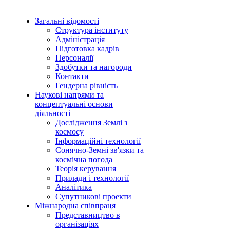
Загальні відомості
Структура інституту
Адміністрація
Підготовка кадрів
Персоналії
Здобутки та нагороди
Контакти
Гендерна рівність
Наукові напрями та
концептуальні основи
діяльності
Дослідження Землі з
космосу
Інформаційні технології
Сонячно-Земні зв'язки та
космічна погода
Теорія керування
Прилади і технології
Аналітика
Супутникові проекти
Міжнародна співпраця
Представництво в
організаціях