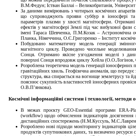
В.М.Федун; Істван Баллаі – Великобританія, Університ
За даними вимірювань з чотирьох космічних апаратів 
що супроводжують прояви суббур в іоносфері та 
параметрів плазми у хвості магнітосфери. Отримані
ефектів у магнітосфері Землі під час вибухової фази
імені Тараса Шевченка, П.М.Козак – Астрономічна о
Планка, Німеччина, О.Є.Григоренко – Інститут косміч
Побудовано математичну модель генерації змінно
магнітного циклу. Проведено чисельне моделювання
Сонця. Отримано якісне узгодження моделі з дан
поверхні Сонця впродовж циклу Хейла (О.О.Логінов,
Розроблена теоретична модель генерації іоносферних п
гравітаційних хвиль. Геофізична аномалія, що передує 
структура, яка спирається на вогнище землетрусу та й
пояснює сукупність властивостей іоносферних провісн
О.В.П’янкова).
Космічні інформаційні системи і технології, методи
В межах проєкту GEO-Essential програми ERA-Pla
(workflow) щодо обчислення індикаторів досягнення 
дистанційних спостережень (Н.М.Куссуль, М.С.Лавре
Розроблено нові підходи моніторингу індикаторів ціле
продуктів супутникових даних, та визначено ресурси 