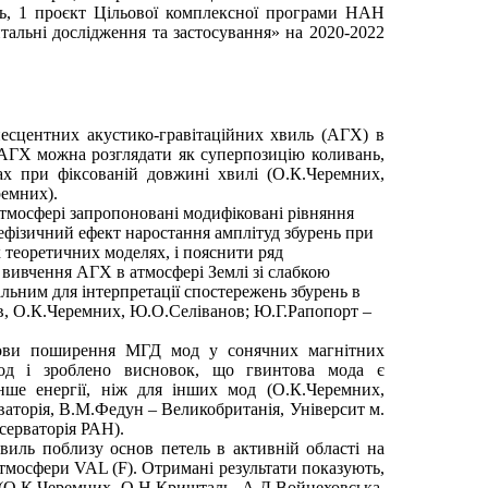
ь, 1 проєкт Цільової комплексної програми НАН
тальні дослідження та застосування» на 2020-2022
есцентних акустико-гравітаційних хвиль (АГХ) в
 АГХ можна розглядати як суперпозицію коливань,
ах при фіксованій довжині хвилі (О.К.Черемних,
ремних).
атмосфері запропоновані модифіковані рівняння
ефізичний ефект наростання амплітуд збурень при
 теоретичних моделях, і пояснити ряд
 вивчення АГХ в атмосфері Землі зі слабкою
льним для інтерпретації спостережень збурень в
в, О.К.Черемних, Ю.О.Селіванов; Ю.Г.Рапопорт –
мови поширення МГД мод у сонячних магнітних
 мод і зроблено висновок, що гвинтова мода є
енше енергії, ніж для інших мод (О.К.Черемних,
аторія, В.М.Федун – Великобританія, Університ м.
серваторія РАН).
виль поблизу основ петель в активній області на
тмосфери VAL (F). Отримані результати показують,
(О.К.Черемних, О.Н.Кришталь, А.Д.Войцеховська,