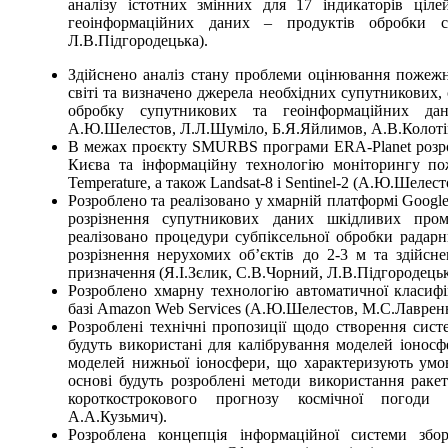
аналізу істотних змінних для 17 індикаторів ціл
геоінформаційних даних – продуктів обробки суп
Л.В.Підгородецька).
Здійснено аналіз стану проблеми оцінювання пожежн
світі та визначено джерела необхідних супутникових,
обробку супутникових та геоінформаційних дани
А.Ю.Шелестов, Л.Л.Шуміло, Б.Я.Яйлимов, А.В.Колоті
В межах проєкту SMURBS програми ERA-Planet розроб
Києва та інформаційну технологію моніторингу пож
Temperature, а також Landsat-8 і Sentinel-2 (А.Ю.Шеле
Розроблено та реалізовано у хмарній платформі Googl
розрізнення супутникових даних шкідливих пром
реалізовано процедури субпіксельної обробки радарн
розрізнення нерухомих об’єктів до 2-3 м та здійсне
призначення (Я.І.Зєлик, С.В.Чорний, Л.В.Підгородецьк
Розроблено хмарну технологію автоматичної класифік
базі Amazon Web Services (А.Ю.Шелестов, М.С.Лаврен
Розроблені технічні пропозиції щодо створення сист
будуть використані для калібрування моделей іоносф
моделей нижньої іоносфери, що характеризують умо
основі будуть розроблені методи використання рак
короткострокового прогнозу космічної погоди (
А.А.Кузьмич).
Розроблена концепція інформаційної системи збо