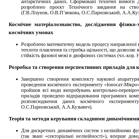
антарктичних даних. Сформовані технічні вимоги д
розроблено проєкт Технічного завдання на ство
(Г.В.Лізунов, О.В.П’янкова, О.С.Парновський, А.А.Ку
Космічне матеріалознавство, дослідження фізико-
космічних умовах
Розроблено математичну модель процесу направленої к
теплоти плавлення та стрибка щільності, що дозволяє в
стійкість фазової межі в двофазних системах (чл.-ко
Розробка та створення перспективних приладів для 
Завершено створення комплекту наукової апарат
проведення космічного експерименту «Іоносат-Мікро»
пройшов всі види випробувань контрольно-перевіроч
приладів проведено відпрацювання програмних компо
розповсюдження даних космічного експерименту 
О.С.Парновський, А.А.Кузьмич).
Теорія та методи керування складними динамічним
Для дискретних динамічних систем з нелінійними фу
(так звані «секторіальні нелінійності»), вперше дов