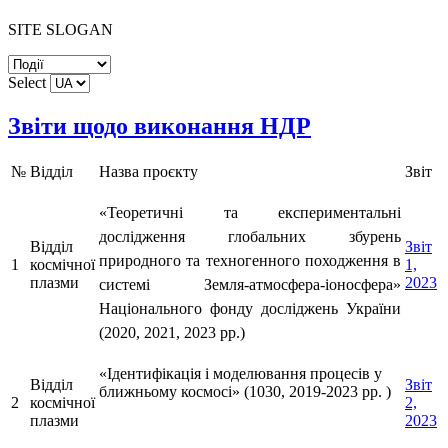
SITE SLOGAN
Select
Звіти щодо виконання НДР
№
Відділ
Назва проєкту
Звіт
«Теоретичні та експериментальні
дослідження глобальних збурень
Відділ
Звіт
природного та техногенного походження в
1
космічної
1,
плазми
2023
системі Земля-атмосфера-іоносфера»
Національного фонду досліджень України
(
20
20,
2021,
2023 рр.
)
«
Ідентифікація і моделювання процесів у
Відділ
Звіт
ближньому космосі
»
(1030, 2019-2023 рр. )
2
космічної
2,
плазми
2023