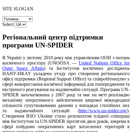
SITE SLOGAN
Select
Регіональний центр підтримки
програми UN-SPIDER
В Україні у лютому 2010 року між управлінням ООН з питань
космічного простору (UNOOSA —
United Nations Office for
Outer Space Affairs
) та Інститутом космічних досліджень
НАНУ-НКАУ укладено угоду про створення регіонального
офісу підтримки (Regional Support Office) та співробітництво у
сфері використання космічної інформації для попередження та
екстреного реагування на надзвичайні ситуації. Програма UN-
SPIDER започаткована у 2007 році та має на меті реалізацію
механізму оперативного забезпечення широкої міжнародної
спільноти супутниковими даними у випадках стихійних лих
та надзвичайних ситуацій (
http://www.un-spider.org/
).
Створення RSO Ukraine стало результатом плідної співпраці
між Інститутом та UN-SPIDER протягом двох років, зокрема в
сфері побудови оперативних карт затоплених територій в
різних регіонах світу на основі радарних даних.