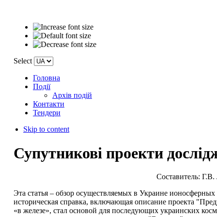
Select
Головна
Події
Архів подій
Контакти
Тендери
Skip to content
Супутникові проекти дослід
Составитель: Г.В.
Эта статья – обзор осуществляемых в Украине ионосферных 
историческая справка, включающая описание проекта "Преду
«в железе», стал основой для последующих украинских косм