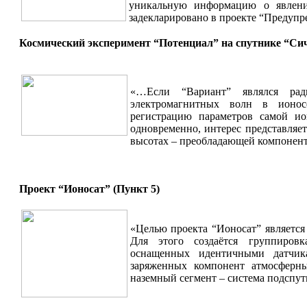
уникальную информацию о явлени
задекларировано в проекте “Предуп
Космический эксперимент “Потенциал” на спутнике “Сич
«…Если “Вариант” являлся рад
электромагнитных волн в ионос
регистрацию параметров самой ио
одновременно, интерес представляет
высотах – преобладающей компонен
Проект “Ионосат” (Пункт 5)
«Целью проекта “Ионосат” являетс
Для этого создаётся группировк
оснащенных идентичными датчик
заряженных компонент атмосферны
наземный сегмент – система подсп