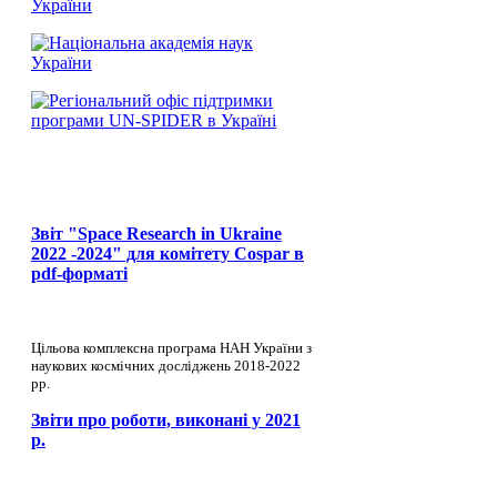
Звіт "Space Research in Ukraine
2022 -2024" для комітету Cospar в
pdf-форматі
Цільова комплексна програма НАН України з
наукових космічних досліджень 2018-2022
рр.
Звіти про роботи, виконані у 2021
р.