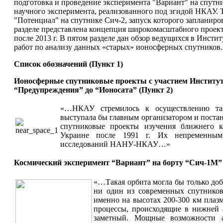
подготовка и проведение эксперимента "Вариант" на спутн
научного эксперимента, реализованного под эгидой НКАУ. 
"Потенциал" на спутнике Сич-2, запуск которого запланиров
разделе представлена концепция широкомасштабного проек
после 2013 г. В пятом разделе дан обзор ведущихся в Инс
работ по анализу данных «старых» ионосферных спутников.
Список обозначений (Пункт 1)
Ионосферные спутниковые проекты с участием Институ
“Предупреждения” до “Ионосата” (Пункт 2)
«…НКАУ стремилось к осуществлению так
выступала бы главным организатором и постан
спутниковые проекты изучения ближнего к
Украине после 1991 г. Их непременным 
исследований НАНУ-НКАУ…»
Космический эксперимент “Вариант” на борту “Сич-1М” 
«…Такая орбита могла бы только доб
ни один из современных спутников 
именно на высотах 200-300 км плаз
процессы, происходящие в нижней 
заметный. Мощные возможности а