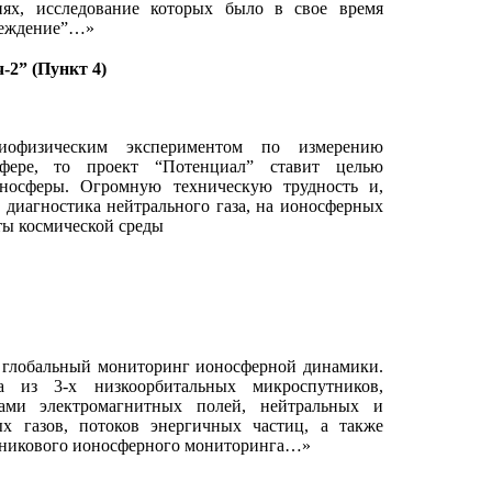
ях, исследование которых было в свое время
реждение”…»
-2” (Пункт 4)
иофизическим экспериментом по измерению
фере, то проект “Потенциал” ставит целью
носферы. Огромную техническую трудность и,
 диагностика нейтрального газа, на ионосферных
ты космической среды
я глобальный мониторинг ионосферной динамики.
а из 3-х низкоорбитальных микроспутников,
ами электромагнитных полей, нейтральных и
х газов, потоков энергичных частиц, а также
утникового ионосферного мониторинга…»