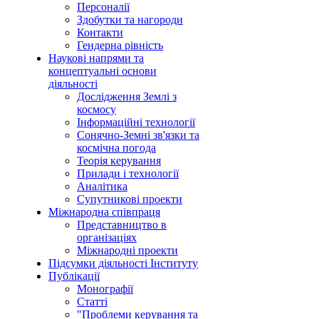
Персоналії
Здобутки та нагороди
Контакти
Гендерна рівність
Наукові напрями та
концептуальні основи
діяльності
Дослідження Землі з
космосу
Інформаційні технології
Сонячно-Земні зв'язки та
космічна погода
Теорія керування
Прилади і технології
Аналітика
Супутникові проекти
Міжнародна співпраця
Представництво в
організаціях
Міжнародні проекти
Підсумки діяльності Інституту
Публікації
Монографії
Статті
"Проблеми керування та