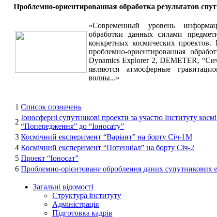
Проблемно-ориентированная обработка результатов спут
«Современный уровень информац
обработки данных силами предмет
конкретных космических проектов. 
проблемно-ориентированная обработ
Dynamics Explorer 2, DEMETER, “Сич
являются атмосферные гравитац
волны...»
1
Список позначень
Іоносферні супутникові проекти за участю Інституту кос
2
“Попередження” до “Іоносату”
3
Космічний експеримент “Варіант” на борту Січ-1М
4
Космічний експеримент “Потенціал” на борту Січ-2
5
Проект “Іоносат”
6
Проблемно-орієнтоване оброблення даних супутникових 
Загальні відомості
Структура інституту
Адміністрація
Підготовка кадрів