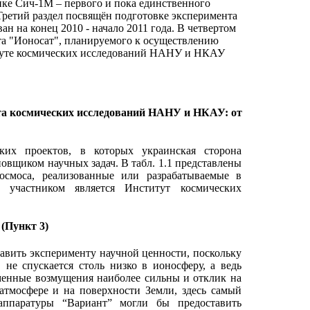
ике Сич-1М – первого и пока единственного
Третий раздел посвящён подготовке эксперимента
ан на конец 2010 - начало 2011 года. В четвертом
та "Ионосат", планируемого к осуществлению
титуте космических исследований НАНУ и НКАУ
та космических исследований НАНУ и НКАУ: от
их проектов, в которых украинская сторона
овщиком научных задач. В табл. 1.1 представлены
осмоса, реализованные или разрабатываемые в
участником является Институт космических
(Пункт 3)
авить эксперименту научной ценности, поскольку
не спускается столь низко в ионосферу, а ведь
менные возмущения наиболее сильны и отклик на
атмосфере и на поверхности Земли, здесь самый
ппаратуры “Вариант” могли бы предоставить