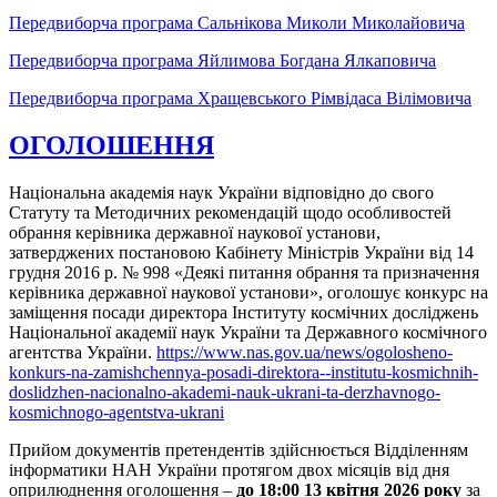
Передвиборча програма Сальнікова Миколи Миколайовича
Передвиборча програма Яйлимова Богдана Ялкаповича
Передвиборча програма Хращевського Рімвідаса Вілімовича
ОГОЛОШЕННЯ
Національна академія наук України відповідно до свого
Статуту та Методичних рекомендацій щодо особливостей
обрання керівника державної наукової установи,
затверджених постановою Кабінету Міністрів України від 14
грудня 2016 р. № 998 «Деякі питання обрання та призначення
керівника державної наукової установи», оголошує конкурс на
заміщення посади директора Інституту космічних досліджень
Національної академії наук України та Державного космічного
агентства України.
https://www.nas.gov.ua/news/ogolosheno-
konkurs-na-zamishchennya-posadi-direktora--institutu-kosmichnih-
doslidzhen-nacionalno-akademi-nauk-ukrani-ta-derzhavnogo-
kosmichnogo-agentstva-ukrani
Прийом документів претендентів здійснюється Відділенням
інформатики НАН України протягом двох місяців від дня
оприлюднення оголошення –
до 18:00 13 квітня 2026 року
за