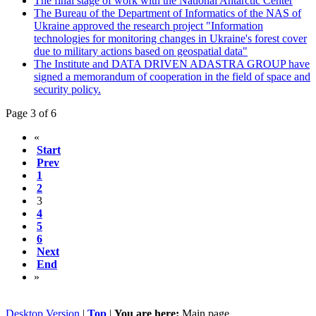
The final stage of work with the National Antarctic Center
The Bureau of the Department of Informatics of the NAS of
Ukraine approved the research project "Information
technologies for monitoring changes in Ukraine's forest cover
due to military actions based on geospatial data"
The Institute and DATA DRIVEN ADASTRA GROUP have
signed a memorandum of cooperation in the field of space and
security policy.
Page 3 of 6
«
Start
Prev
1
2
3
4
5
6
Next
End
»
Desktop Version
|
Top
|
You are here:
Main page