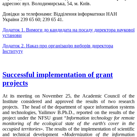
адресою: вул. Володимирська, 54, м. Київ.
Довідки за телефонами: Відділення інформатики НАН
України 239 65 60; 239 65 41.
Додаток 1. Вимоги до кандидата на посаду директора наукової
установи
Додаток 2. Наказ про організацію виборів директора
Інституту
Successful implementation of grant
projects
At its meeting on November 25, the Academic Council of the
Institute considered and approved the results of two research
projects. The head of the department of space information systems
and technologies, Yailimov B.Ph.D., reported on the results of the
project under the NFSU grant “
Information technology for remote
monitoring of the ecological state of the earth's cover in the
occupied territories
». The results of the implementation of scientific
and technical development «
Modernization of the information